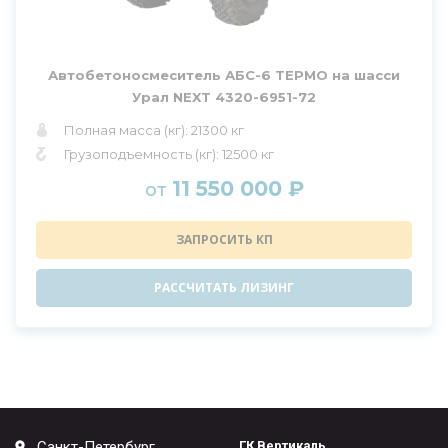
Автобетоносмеситель АБС-6 ТЕРМО на шасси
Урал NEXT 4320-6951-72
Полная масса (кг): 21300 кг
Грузоподъемность (кг): 12500 кг
11 550 000 ₽
от
ЗАПРОСИТЬ КП
РАССЧИТАТЬ ЛИЗИНГ
Санкт-Петербург
ГК Вертикаль