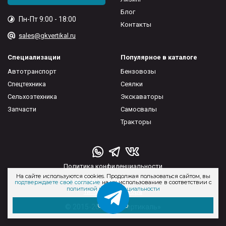
Блог
Пн-Пт 9:00 - 18:00
Контакты
sales@gkvertikal.ru
Специализации
Популярное в каталоге
Автотранспорт
Бензовозы
Спецтехника
Сеялки
Сельхозтехника
Экскаваторы
Запчасти
Самосвалы
Тракторы
Политика конфиденциальности
На сайте используются cookies. Продолжая пользоваться сайтом, вы
Пользовательское соглашение
подтверждаете своё согласие
на их использование в соответствии с
политикой конфиденциальности
Типовые договора
Отлично
© 2015-2026 ГК «Вертикаль»