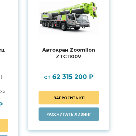
ец
Автокран Zoomlion
ZTC1100V
62 315 200 ₽
от
):
6x6
ЗАПРОСИТЬ КП
₽
РАССЧИТАТЬ ЛИЗИНГ