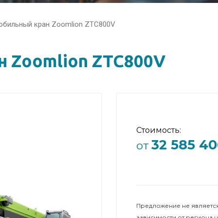
обильный кран Zoomlion ZTC800V
 Zoomlion ZTC800V
Стоимость:
32 585 40
от
Предложение не является
зависимости от региона 