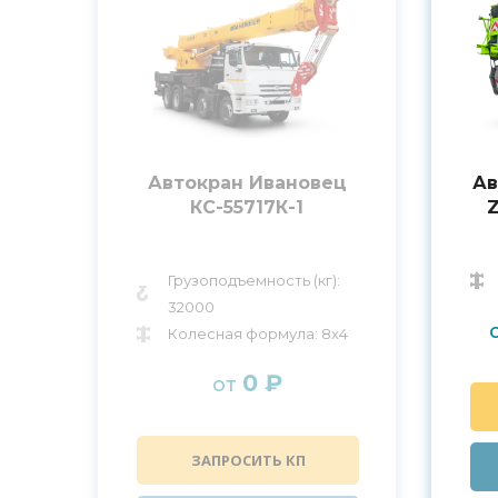
Автокран Ивановец
Ав
КС-55717К-1
Грузоподъемность (кг):
32000
Колесная формула: 8x4
0 ₽
от
ЗАПРОСИТЬ КП