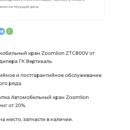
ники на текущий день.
мобильный кран Zoomlion ZTC800V от
илера ГК Вертикаль.
ийное и постгарантийное обслуживание
ого ряда.
пка Автомобильный кран Zoomlion
инг от 20%
а место, запчасти в наличии.