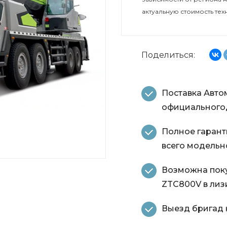
актуальную стоимость тех
Поделиться:
Поставка Авто
официальногод
Полное гарант
всего модельн
Возможна поку
ZTC800V в лиз
Выезд бригад н