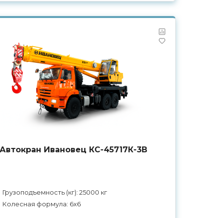
Автокран Ивановец КС-45717К-3В
Грузоподъемность (кг): 25000 кг
Колесная формула: 6x6