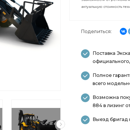
актуальную стоимость тех
Поделиться:
Поставка Экск
официальногод
Полное гарант
всего модельн
Возможна пок
884 в лизинг о
Выезд бригад н