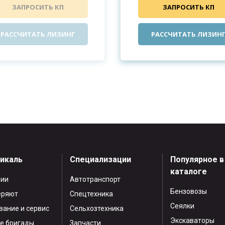
ЗАПРОСИТЬ КП
ЗАПРОСИТЬ КП
РАССЧИТАТЬ ЛИЗИНГ
РАССЧИТАТЬ ЛИЗИН
тикаль
Специализации
Популярное в
каталоге
нии
Автотранспорт
Бензовозы
еряют
Спецтехника
Сеялки
ание и сервис
Сельхозтехника
Экскаваторы
е бригады
Запчасти