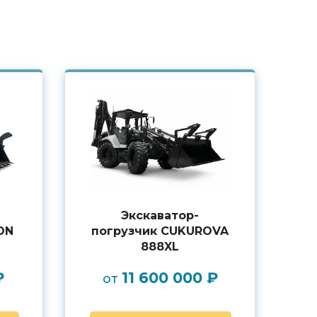
Экскаватор-
ON
погрузчик CUKUROVA
888XL
₽
11 600 000 ₽
от