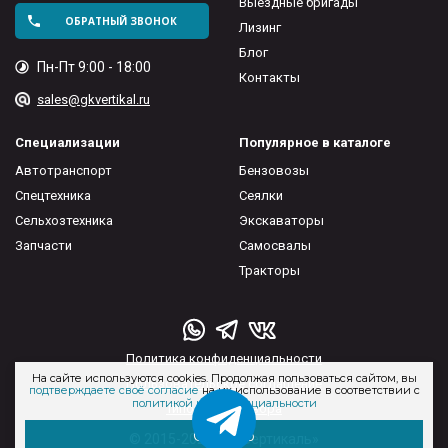
Выездные бригады
ОБРАТНЫЙ ЗВОНОК
Лизинг
Блог
Пн-Пт 9:00 - 18:00
Контакты
sales@gkvertikal.ru
Специализации
Популярное в каталоге
Автотранспорт
Бензовозы
Спецтехника
Сеялки
Сельхозтехника
Экскаваторы
Запчасти
Самосвалы
Тракторы
Политика конфиденциальности
На сайте используются cookies. Продолжая пользоваться сайтом, вы
Пользовательское соглашение
подтверждаете своё согласие
на их использование в соответствии с
политикой конфиденциальности
Типовые договора
Отлично
© 2015-2026 ГК «Вертикаль»