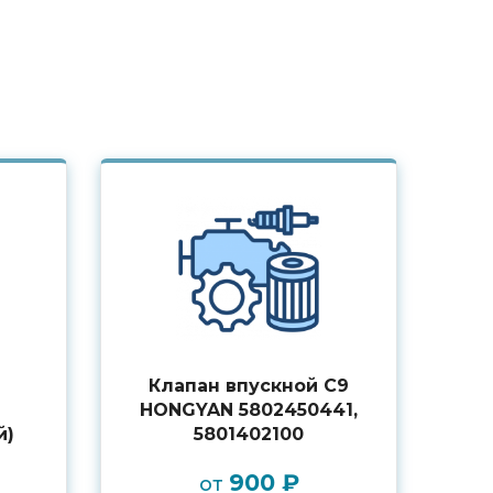
я
Клапан впускной С9
HONGYAN 5802450441,
й)
5801402100
900 ₽
от