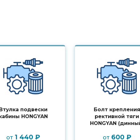
Втулка подвески
Болт креплени
кабины HONGYAN
рективной тяги
HONGYAN (динны
1 440 ₽
600 ₽
от
от