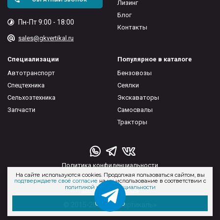
Лизинг
Блог
Пн-Пт 9:00 - 18:00
Контакты
sales@gkvertikal.ru
Специализации
Популярное в каталоге
Автотранспорт
Бензовозы
Спецтехника
Сеялки
Сельхозтехника
Экскаваторы
Запчасти
Самосвалы
Тракторы
Политика конфиденциальности
На сайте используются cookies. Продолжая пользоваться сайтом, вы
Пользовательское соглашение
подтверждаете своё согласие
на их использование в соответствии с
политикой конфиденциальности
Типовые договора
Отлично
© 2015-2026 ГК «Вертикаль»