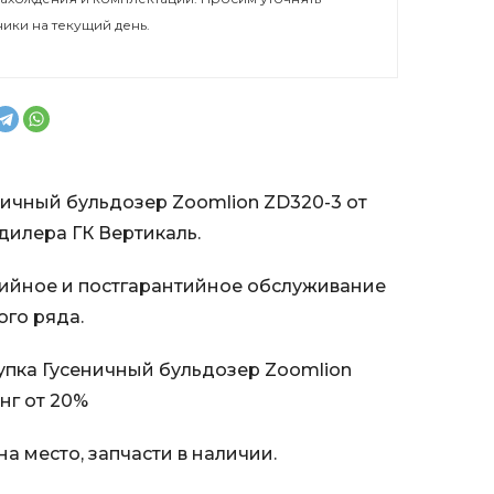
ники на текущий день.
ничный бульдозер Zoomlion ZD320-3 от
илера ГК Вертикаль.
ийное и постгарантийное обслуживание
ого ряда.
пка Гусеничный бульдозер Zoomlion
нг от 20%
а место, запчасти в наличии.