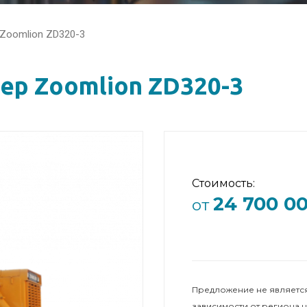
Zoomlion ZD320-3
ер Zoomlion ZD320-3
Стоимость:
24 700 0
от
Предложение не является
зависимости от региона 