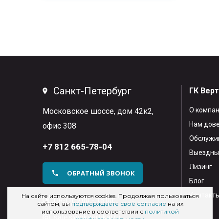
Санкт-Петербург
ГК Вер
О компа
Московское шоссе, дом 42к2,
Нам дов
офис 308
Обслужив
+7 812 665-78-04
Выездны
Лизинг
ОБРАТНЫЙ ЗВОНОК
Блог
Контакт
На сайте используются cookies. Продолжая пользоваться
Пн-Пт 9:00 - 18:00
сайтом, вы
подтверждаете своё согласие
на их
использование в соответствии с
политикой
sales@gkvertikal.ru