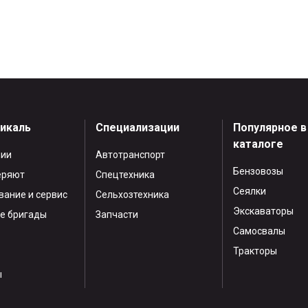
тикаль
Специализации
Популярное в
каталоге
нии
Автотранспорт
Бензовозы
еряют
Спецтехника
Сеялки
ание и сервис
Сельхозтехника
Экскаваторы
е бригады
Запчасти
Самосвалы
Тракторы
ы