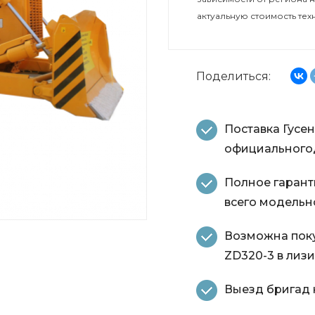
актуальную стоимость тех
Поделиться:
Поставка Гусе
официальногод
Полное гарант
всего модельн
Возможна поку
ZD320-3 в лизи
Выезд бригад н