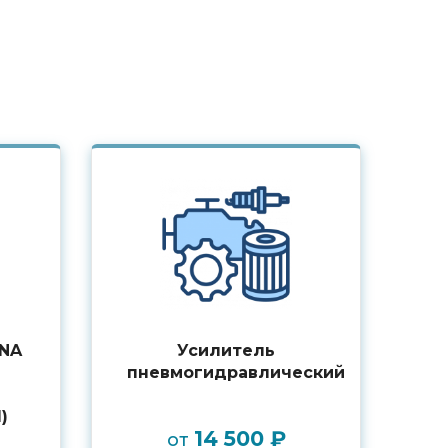
INA
Усилитель
пневмогидравлический
)
14 500 ₽
от