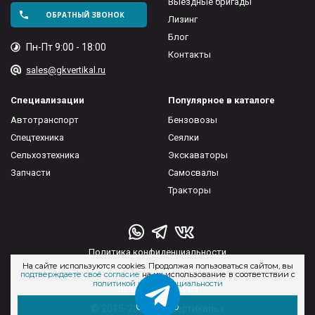
Выездные бригады
ОБРАТНЫЙ ЗВОНОК
Лизинг
Блог
Пн-Пт 9:00 - 18:00
Контакты
sales@gkvertikal.ru
Специализации
Популярное в каталоге
Автотранспорт
Бензовозы
Спецтехника
Сеялки
Сельхозтехника
Экскаваторы
Запчасти
Самосвалы
Тракторы
Политика конфиденциальности
На сайте используются cookies. Продолжая пользоваться сайтом, вы
Пользовательское соглашение
подтверждаете своё согласие
на их использование в соответствии с
политикой конфиденциальности
Типовые договора
Отлично
© 2015-2026 ГК «Вертикаль»