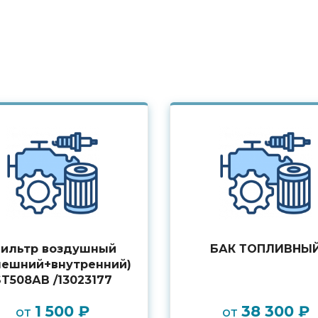
ильтр воздушный
БАК ТОПЛИВНЫ
нешний+внутренний)
ST508АВ /13023177
1 500 ₽
38 300 ₽
от
от