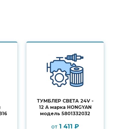
ТУМБЛЕР СВЕТА 24V -
й
12 A марка HONGYAN
816
модель 5801332032
1 411 ₽
от