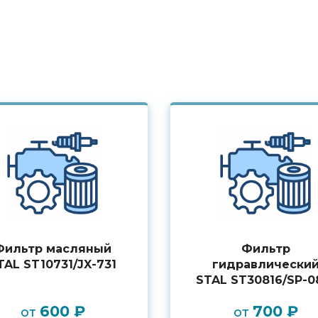
Фильтр масляный
Фильтр
TAL ST10731/JX-731
гидравлически
STAL ST30816/SP-0
600 ₽
700 ₽
от
от