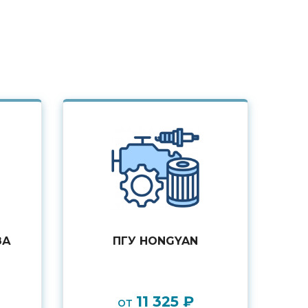
ЗА
ПГУ HONGYAN
11 325 ₽
от