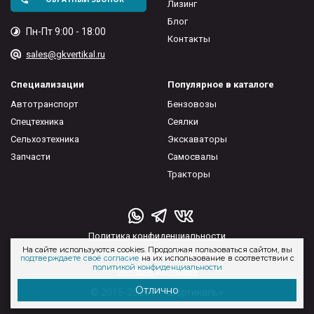
Лизинг
Блог
Пн-Пт 9:00 - 18:00
Контакты
sales@gkvertikal.ru
Специализации
Популярное в каталоге
Автотранспорт
Бензовозы
Спецтехника
Сеялки
Сельхозтехника
Экскаваторы
Запчасти
Самосвалы
Тракторы
Политика конфиденциальности
На сайте используются cookies. Продолжая пользоваться сайтом, вы
Пользовательское соглашение
подтверждаете своё согласие
на их использование в соответствии с
политикой конфиденциальности
Типовые договора
Отлично
© 2015-2026 ГК «Вертикаль»