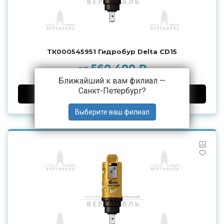
ТК000545951 Гидробур Delta CD15
560 400 ₽
от
Ближайший к вам филиал —
Санкт-Петербург
?
ДОБАВИТЬ В КОРЗИНУ