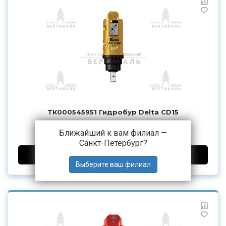
ТК000545951 Гидробур Delta CD15
560 400 ₽
от
Ближайший к вам филиал —
Санкт-Петербург
?
ДОБАВИТЬ В КОРЗИНУ