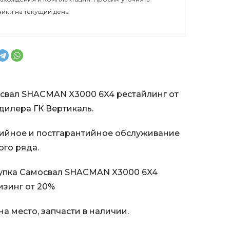
ники на текущий день.
свал SHACMAN X3000 6X4 рестайлинг от
илера ГК Вертикаль.
ийное и постгарантийное обслуживание
ого ряда.
упка Самосвал SHACMAN X3000 6X4
изинг от 20%
а место, запчасти в наличии.