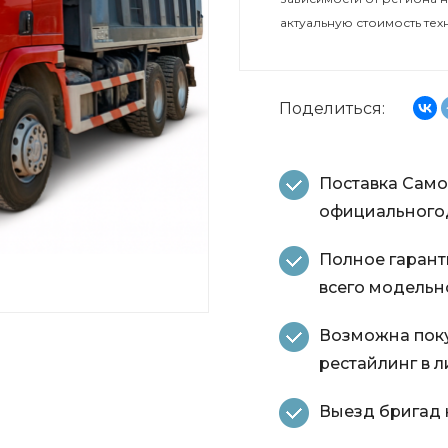
актуальную стоимость тех
Поделиться:
Поставка Само
официальногод
Полное гарант
всего модельн
Возможна пок
рестайлинг в л
Выезд бригад н