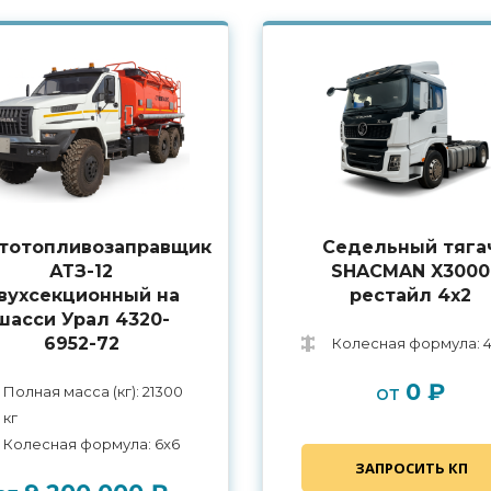
тотопливозаправщик
Седельный тяга
АТЗ-12
SHACMAN X3000
вухсекционный на
рестайл 4x2
шасси Урал 4320-
6952-72
Колесная формула: 4 
0 ₽
от
Полная масса (кг): 21300
кг
Колесная формула: 6x6
ЗАПРОСИТЬ КП