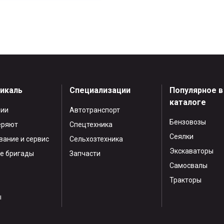
тикаль
Специализации
Популярное в
каталоге
нии
Автотранспорт
Бензовозы
еряют
Спецтехника
Сеялки
ание и сервис
Сельхозтехника
Экскаваторы
е бригады
Запчасти
Самосвалы
Тракторы
ы