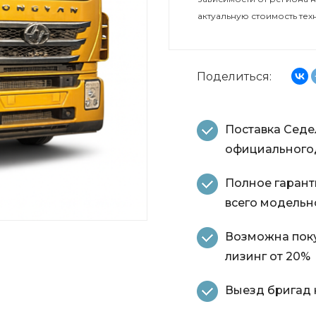
актуальную стоимость тех
Поделиться:
Поставка Седе
официальногод
Полное гарант
всего модельн
Возможна поку
лизинг от 20%
Выезд бригад н