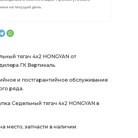
ники на текущий день.
льный тягач 4x2 HONGYAN от
илера ГК Вертикаль.
ийное и постгарантийное обслуживание
ого ряда.
пка Седельный тягач 4x2 HONGYAN в
а место, запчасти в наличии.