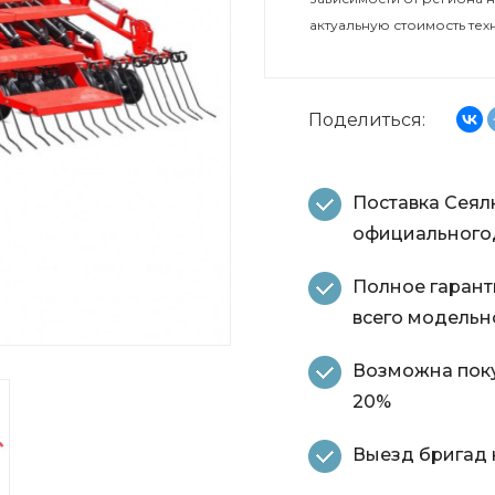
актуальную стоимость тех
Поделиться:
Поставка Сеялк
официальногод
Полное гарант
всего модельн
Возможна покуп
20%
Выезд бригад н