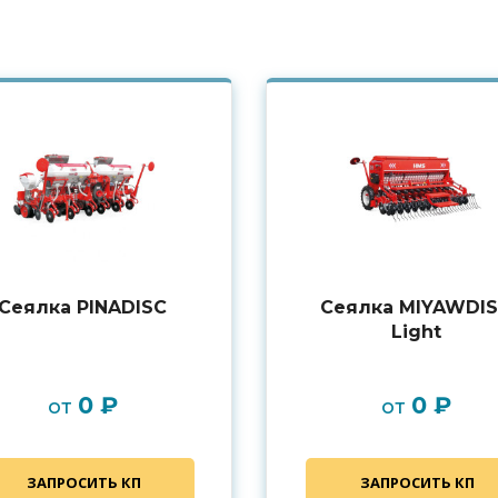
Сеялка PINADISС
Сеялка MIYAWDI
Light
0 ₽
0 ₽
от
от
ЗАПРОСИТЬ КП
ЗАПРОСИТЬ КП