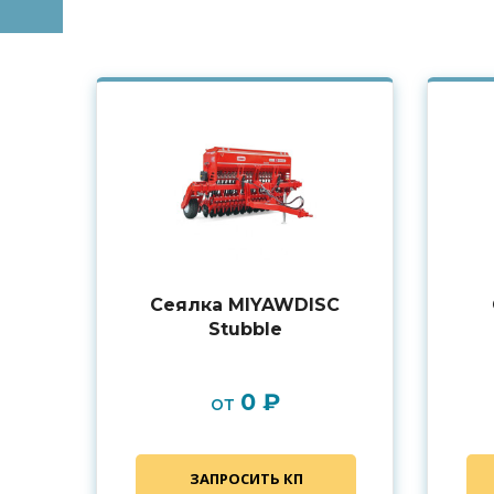
Сеялка MIYAWDISC
Stubble
0 ₽
от
ЗАПРОСИТЬ КП