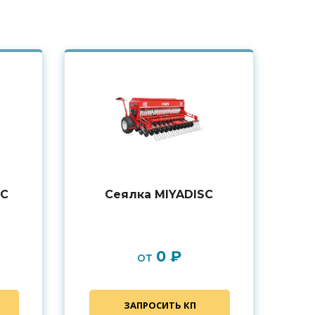
SC
Сеялка MIYADISC
0 ₽
от
ЗАПРОСИТЬ КП