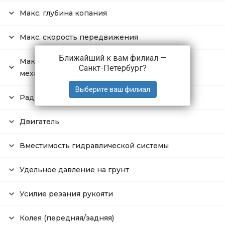
Макс. глубина копания
Макс. скорость передвижения
Ближайший к вам филиал —
Максимальная частота вращения башенного
Санкт-Петербург
?
механизма
Радиус поворота хвоста
Двигатель
Вместимость гидравлической системы
Удельное давление на грунт
Усилие резания рукояти
Колея (передняя/задняя)