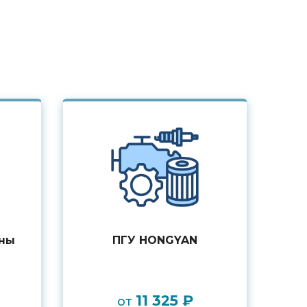
ины
ПГУ HONGYAN
11 325 ₽
от