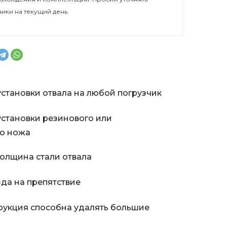
ники на текущий день.
становки отвала на любой погрузчик
становки резинового или
го ножа
олщина стали отвала
зда на препятствие
рукция способна удалять большие