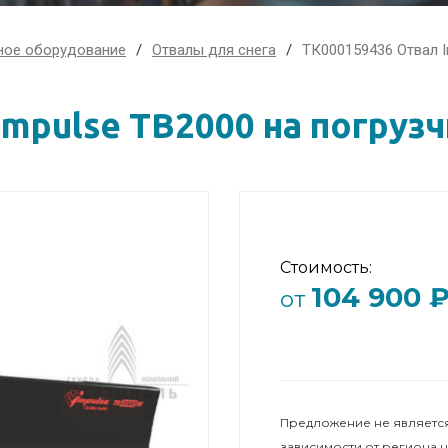
ное оборудование
Отвалы для снега
ТК000159436 Отвал I
mpulse TB2000 на погруз
Стоимость:
104 900 
от
Предложение не является
зависимости от региона 