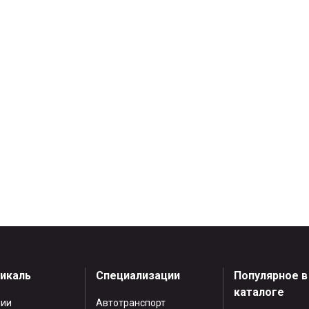
тикаль
Специализации
Популярное в
каталоге
нии
Автотранспорт