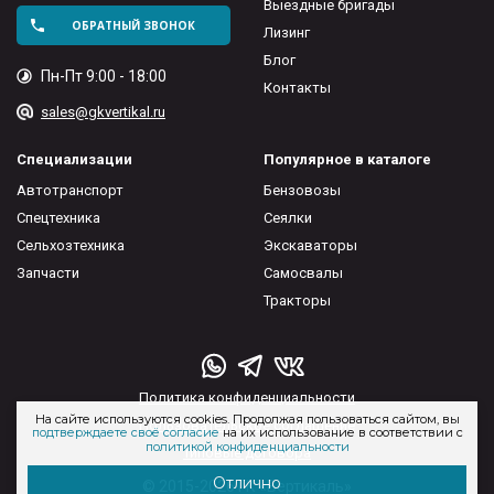
Выездные бригады
ОБРАТНЫЙ ЗВОНОК
Лизинг
Блог
Пн-Пт 9:00 - 18:00
Контакты
sales@gkvertikal.ru
Специализации
Популярное в каталоге
Автотранспорт
Бензовозы
Спецтехника
Сеялки
Сельхозтехника
Экскаваторы
Запчасти
Самосвалы
Тракторы
Политика конфиденциальности
На сайте используются cookies. Продолжая пользоваться сайтом, вы
Пользовательское соглашение
подтверждаете своё согласие
на их использование в соответствии с
политикой конфиденциальности
Типовые договора
Отлично
© 2015-2026 ГК «Вертикаль»