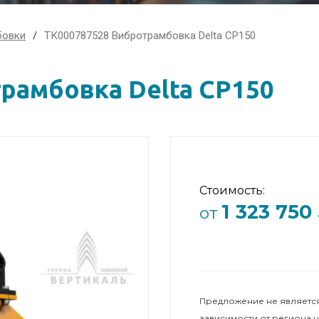
бовки
ТК000787528 Вибротрамбовка Delta CP150
рамбовка Delta CP150
Стоимость:
1 323 750
от
Предложение не является
зависимости от региона 