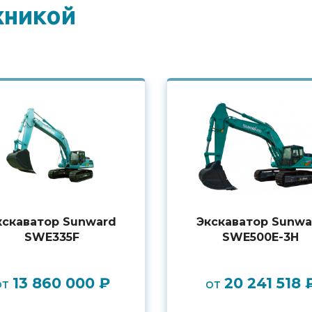
хникой
кскаватор Sunward
Экскаватор Sunwa
SWE335F
SWE500E-3H
13 860 000 ₽
20 241 518 
от
от