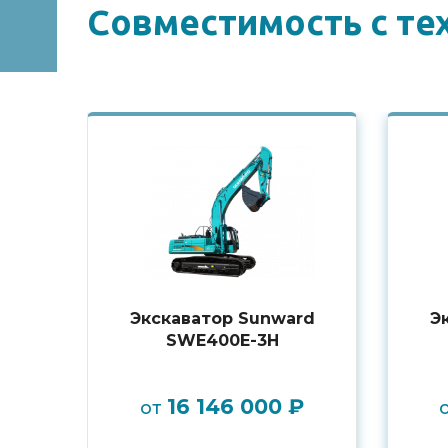
Совместимоcть с те
Экскаватор Sunward
Э
SWE400E-3H
16 146 000 ₽
от