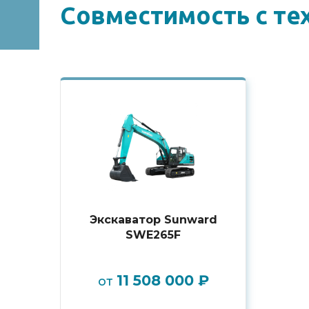
Совместимоcть с те
Экскаватор Sunward
SWE265F
11 508 000 ₽
от