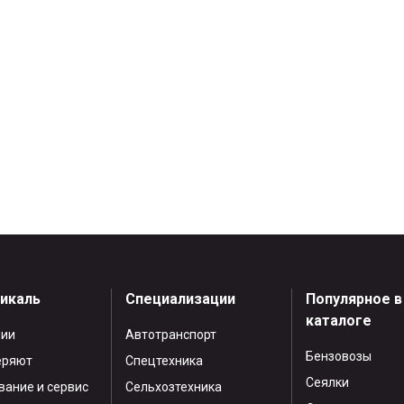
тикаль
Специализации
Популярное в
каталоге
нии
Автотранспорт
Бензовозы
еряют
Спецтехника
Сеялки
ание и сервис
Сельхозтехника