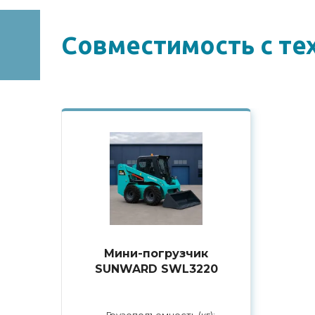
Совместимоcть с те
Мини-погрузчик
SUNWARD SWL3220