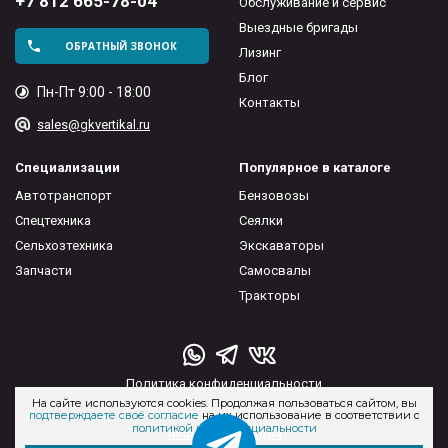
+7 812 665-78-04
Обслуживание и сервис
Выездные бригады
ОБРАТНЫЙ ЗВОНОК
Лизинг
Блог
Пн-Пт 9:00 - 18:00
Контакты
sales@gkvertikal.ru
Специализации
Популярное в каталоге
Автотранспорт
Бензовозы
Спецтехника
Сеялки
Сельхозтехника
Экскаваторы
Запчасти
Самосвалы
Тракторы
Политика конфиденциальности
На сайте используются cookies. Продолжая пользоваться сайтом, вы
Пользовательское соглашение
подтверждаете своё согласие
на их использование в соответствии с
политикой конфиденциальности
Типовые договора