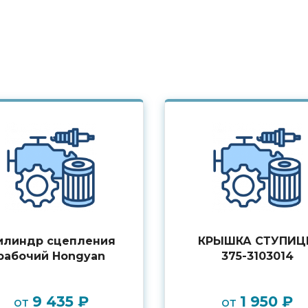
илиндр сцепления
КРЫШКА СТУПИ
рабочий Hongyan
375-3103014
9 435 ₽
1 950 ₽
от
от