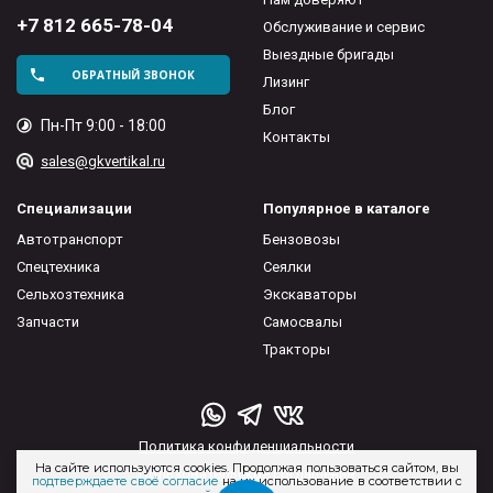
+7 812 665-78-04
Обслуживание и сервис
Выездные бригады
ОБРАТНЫЙ ЗВОНОК
Лизинг
Блог
Пн-Пт 9:00 - 18:00
Контакты
sales@gkvertikal.ru
Специализации
Популярное в каталоге
Автотранспорт
Бензовозы
Спецтехника
Сеялки
Сельхозтехника
Экскаваторы
Запчасти
Самосвалы
Тракторы
Политика конфиденциальности
На сайте используются cookies. Продолжая пользоваться сайтом, вы
Пользовательское соглашение
подтверждаете своё согласие
на их использование в соответствии с