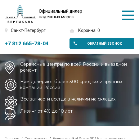
Официальный дилер
надежных марок
Санкт-Петербург
Корзина: 0
+7 812 665-78-04
ОБРАТНЫЙ ЗВОНОК
Сервисные центры по всей России и выездной
ремонт
Нам доверяют более 300 средних и крупных
компаний России
Все запчасти всегда в наличии на складах
Лизинг от 4% до 10 лет
Главная
Спецтехника
Бульдозер Bel-Dozer SD16 для полигонов