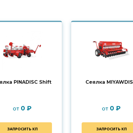
ялка PINADISC Shift
Сеялка MIYAWDI
0 ₽
0 ₽
от
от
ЗАПРОСИТЬ КП
ЗАПРОСИТЬ КП