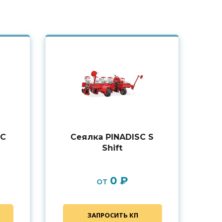
SC
Сеялка PINADISC S
Shift
0 ₽
от
ЗАПРОСИТЬ КП