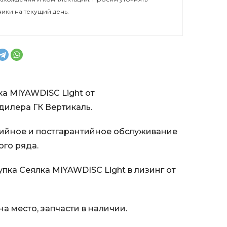
ники на текущий день.
ка MIYAWDISC Light от
илера ГК Вертикаль.
ийное и постгарантийное обслуживание
ого ряда.
пка Сеялка MIYAWDISC Light в лизинг от
а место, запчасти в наличии.