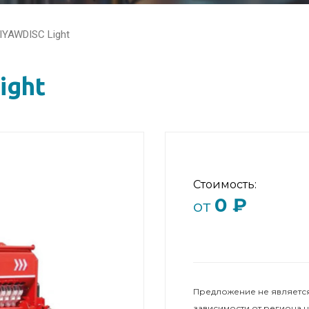
IYAWDISC Light
ight
Стоимость:
0 ₽
от
Предложение не является
зависимости от региона 