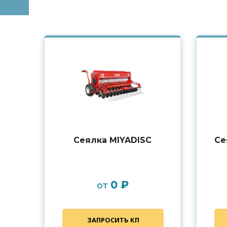
Сеялка MIYADISC
Се
0 ₽
от
ЗАПРОСИТЬ КП