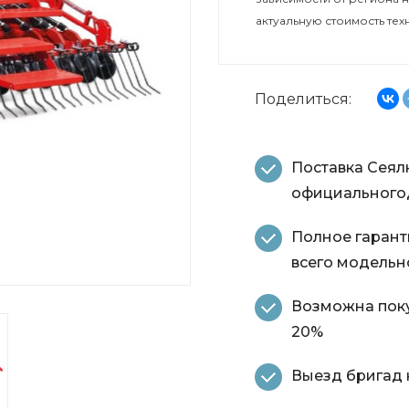
актуальную стоимость тех
Поделиться:
Поставка Сеял
официальногод
Полное гарант
всего модельн
Возможна поку
20%
Выезд бригад н