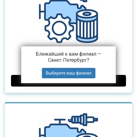
Ближайший к вам филиал —
Пружина клапана C9 HONGYAN
Санкт-Петербург
?
504 ₽
от
ДОБАВИТЬ В КОРЗИНУ